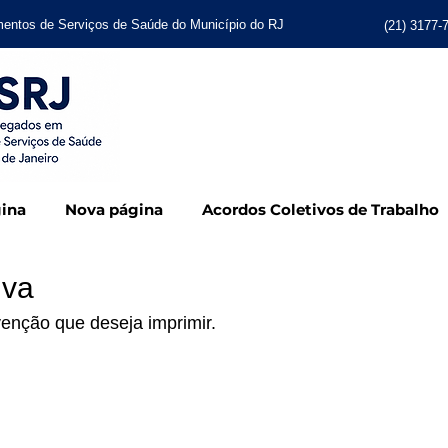
entos de Serviços de Saúde do Município do RJ
(21) 3177-
🔊 ASSEMBLEIA 
ina
Nova página
Acordos Coletivos de Trabalho
iva
enção que deseja imprimir.
etiva 2024/2025
nvenção 2024/2025