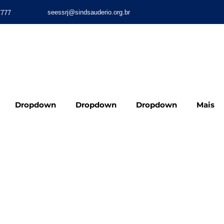
seessrj@sindsauderio.org.br
7777
VIRTUAL – INSCREVA-SE
Dropdown
Dropdown
Dropdown
Mais