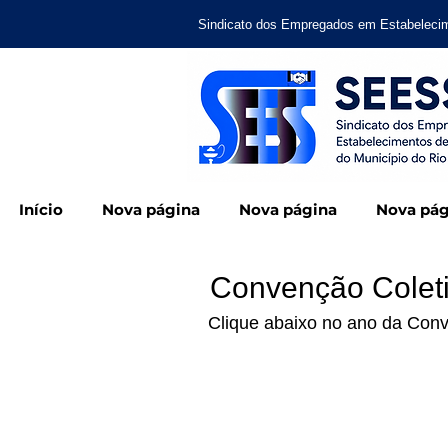
Sindicato dos Empregados em Estabelecim
Início
Nova página
Nova página
Nova pág
Convenção Colet
Clique abaixo no ano da Conv
Convenção Col
Termo Aditivo Co