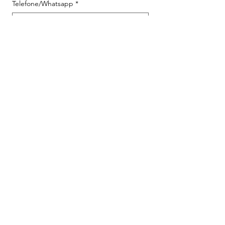
Telefone/Whatsapp
*
Tipo de Irregularidade
*
Corte Total do Benefício
Redução do Valor
Atraso no Pagamento
Relate o ocorrido (garantimos o sigilo)
*
Solicitar