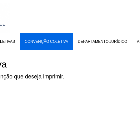
LETIVAS
CONVENÇÃO COLETIVA
DEPARTAMENTO JURÍDICO
A
va
nção que deseja imprimir.
iva 2024/2025
Convenção A
Convençã
o de 2023
Convenção A
o de 2016
o de 2015
Convenção A