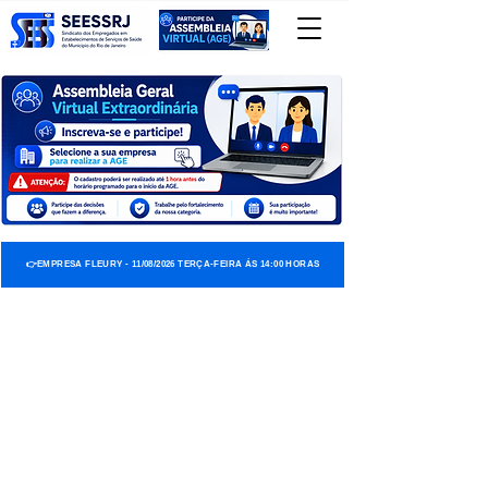
👉EMPRESA FLEURY - 11/08/2026 TERÇA-FEIRA ÁS 14:00 HORAS
LINKS RÁPIDOS
INICIO
PISO SALARIAL
CONVENÇÃO COLETIVA
JURÍDICO