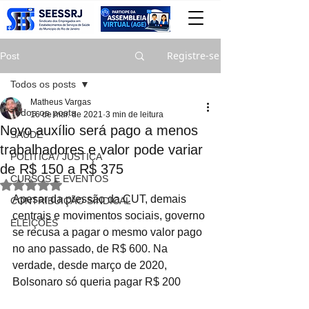
Registre-se
Post
Todos os posts
Matheus Vargas
Todos os posts
16 de mar. de 2021
3 min de leitura
Novo auxílio será pago a menos
SAÚDE
trabalhadores e valor pode variar
POLITICA / JUSTIÇA
de R$ 150 a R$ 375
CURSOS E EVENTOS
Avaliado com NaN de 5 estrelas.
Apesar da pressão da CUT, demais 
CONTRIBUIÇÃO SINDICAL
centrais e movimentos sociais, governo 
ELEIÇÕES
se recusa a pagar o mesmo valor pago 
no ano passado, de R$ 600. Na 
verdade, desde março de 2020, 
Bolsonaro só queria pagar R$ 200