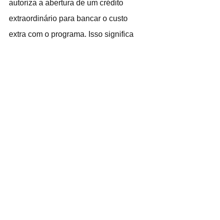
autoriza a abertura de um crédito 
extraordinário para bancar o custo 
extra com o programa. Isso significa 
que com a aprovação da PEC, o 
governo não esbarra no teto de gastos, 
regra que limita o avanço das 
despesas à inflação.
*Texto: Marize Muniz
*Edição: Rosely Rocha
Fonte: CUT
POLITICA / JUSTIÇA
SAÚDE