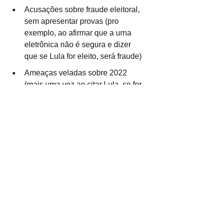
Acusações sobre fraude eleitoral, 
sem apresentar provas (pro 
exemplo, ao afirmar que a urna 
eletrônica não é segura e dizer 
que se Lula for eleito, será fraude)
Ameaças veladas sobre 2022 
(mais uma vez ao citar Lula, se for 
eleito no ano que vem)
Desinformação sobre a vacina e 
máscara
Defesa do tratamento precoce da 
Covid-19 com medicamentos 
ineficazes
Falas incompatíveis com o cargo
Ataques contra a imprensa