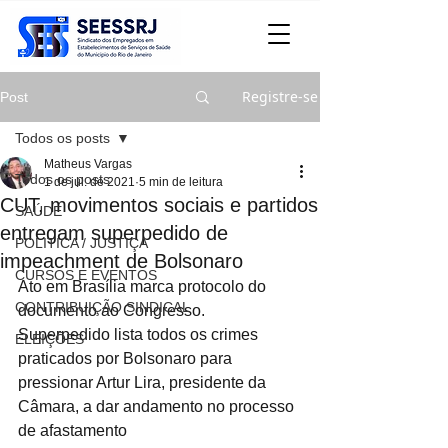
Registre-se
Post
Todos os posts
Matheus Vargas
Todos os posts
1 de jul. de 2021
5 min de leitura
CUT, movimentos sociais e partidos
SAÚDE
entregam superpedido de
POLITICA / JUSTIÇA
impeachment de Bolsonaro
CURSOS E EVENTOS
Ato em Brasília marca protocolo do 
CONTRIBUIÇÃO SINDICAL
documento ao Congresso. 
Superpedido lista todos os crimes 
ELEIÇÕES
praticados por Bolsonaro para 
pressionar Artur Lira, presidente da 
Câmara, a dar andamento no processo 
de afastamento