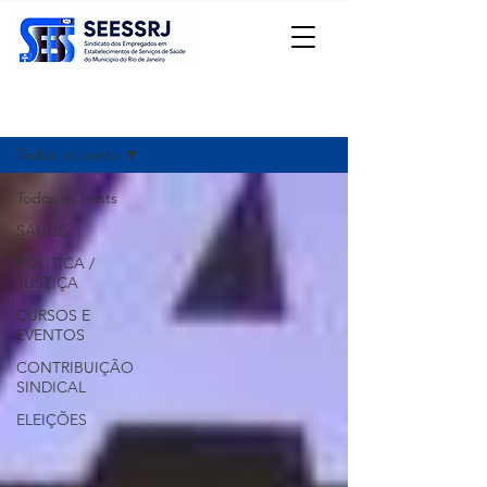
Registre-se
Notícias
Todos os posts
Todos os posts
SAÚDE
POLITICA /
JUSTIÇA
CURSOS E
EVENTOS
CONTRIBUIÇÃO
SINDICAL
ELEIÇÕES