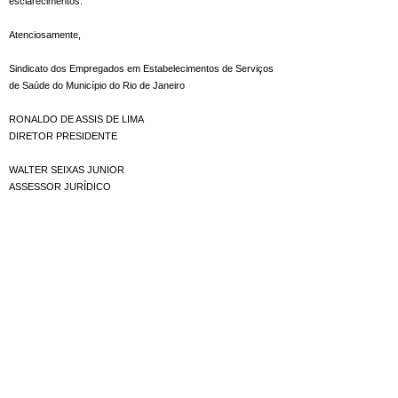
esclarecimentos.
Atenciosamente,
Sindicato dos Empregados em Estabelecimentos de Serviços
de Saúde do Município do Rio de Janeiro
RONALDO DE ASSIS DE LIMA
DIRETOR PRESIDENTE
WALTER SEIXAS JUNIOR
ASSESSOR JURÍDICO
COMUNICADO CONTRIBUIÇÃO ASSISTENCIAL
O SEESSRJ representa os trabalhadores de
estabelecimentos de serviços de saúde
do município do Rio de Janeiro.