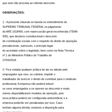
que este não proceda ao referido desconto.
OBSERVAÇÕES:
1 - A presente cláusula se baseia no entendimento do
SUPREMO TRIBUNAL FEDERAL no julgamento
do ARE
1018459
, com repercussão geral reconhecida (TEMA
935), que declarou constitucional o desconto
de contribuição sociais com o requisito do direito de oposição,
prevalecendo, outrossim, o princípio legal
do acordado sobre o legislado, bem como na Nota Técnica
nº.1 do Ministério Público do Trabalho de
27/04/2018.
2- Fica vedada qualquer prática de ato ou atitude pelo
empregador que vise, ou culmine, impedir o
trabalhador de exercer o direito de contribuir para o sindicato
profissional. A empresa não poderá induzir
os seus empregados a se oporem ao desconto e muito
menos disponibilizarem modelos de oposição, pois
essa prática poderá ser configurada antissindical, e a
empresa poderão ser penalizadas por isso. Caso
tenham alguma dúvida, estamos a disposição para