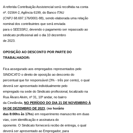
A referida Contribuição Assistencial será recolhida na conta
nº. 01564-2, Agência 6199, do Banco ITAU
(CNPJ
68.697.176
/0001-88), sendo elaborada uma relação
nominal dos contribuintes que será enviada
para o SEESSRJ, devendo o pagamento ser repassado ao
sindicato profissional até o dia 10 dezembro
de 2023.
OPOSIÇÃO AO DESCONTO POR PARTE DO
TRABALHADOR:
Fica assegurado aos empregados representados pelo
SINDICATO o direito de oposição ao desconto do
percentual que for responsável (3% - três por cento), o qual
deverá ser apresentado individualmente pelo
empregado na sede do Sindicato profissional, localizado na
Rua Álvaro Alvim, nº 31, 10º andar, no bairro
da Cinelândia,
NO PERÍODO DO DIA 21 DE NOVEMBRO À
04 DE DEZEMBRO DE 2023
, (
no horário
das 8:00hs às 17hs
) em requerimento manuscrito em duas
vias, com identificação e assinatura do
oponente. O Sindicato fornecerá recibo de entrega, o qual
deverá ser apresentado ao Empregador, para