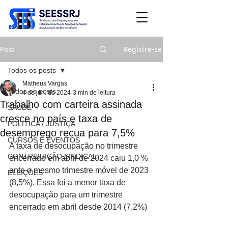
Registre-se
Post
Todos os posts
Matheus Vargas
Todos os posts
4 de jun. de 2024
3 min de leitura
Trabalho com carteira assinada
SAÚDE
cresce no país e taxa de
POLITICA / JUSTIÇA
desemprego recua para 7,5%
CURSOS E EVENTOS
A taxa de desocupação no trimestre 
CONTRIBUIÇÃO SINDICAL
encerrado em abril de 2024 caiu 1,0 % 
ante o mesmo trimestre móvel de 2023 
ELEIÇÕES
(8,5%). Essa foi a menor taxa de 
desocupação para um trimestre 
encerrado em abril desde 2014 (7,2%)