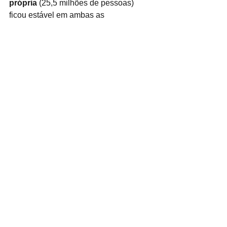
própria
 (25,5 milhões de pessoas) 
ficou estável em ambas as 
comparações, assim como o número 
de empregadores (4,2 milhões de 
pessoas) e o número de trabalhadores 
domésticos (5,9 milhões de pessoas).
A 
taxa de informalidade
 foi de 38,7% 
da população ocupada (ou 39,0 
milhões de trabalhadores informais) 
contra 39,0 % no trimestre móvel 
anterior e 38,9 % no mesmo trimestre 
móvel de 2023.
Fonte: IBGE
ibge
taxa de desemprego
renda do trabalhador
emprego com carteira assinada
POLITICA / JUSTIÇA
SAÚDE