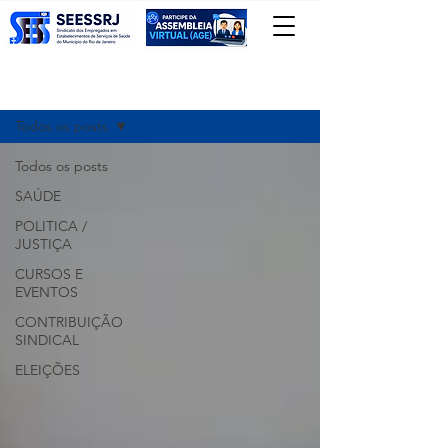
Registre-se
Notícias
Todos os posts
Todos os posts
SAÚDE
POLITICA /
JUSTIÇA
CURSOS E
EVENTOS
CONTRIBUIÇÃO
SINDICAL
ELEIÇÕES