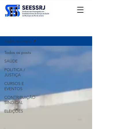
Registre-se
Notícias
Todos os posts
Todos os posts
SAÚDE
POLITICA /
JUSTIÇA
CURSOS E
EVENTOS
CONTRIBUIÇÃO
SINDICAL
ELEIÇÕES