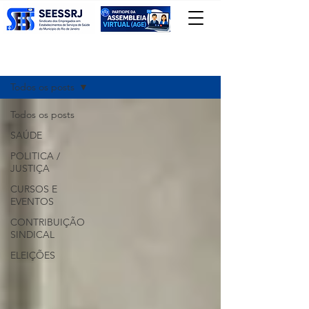
Registre-se
Notícias
Todos os posts
Todos os posts
SAÚDE
POLITICA /
JUSTIÇA
CURSOS E
EVENTOS
CONTRIBUIÇÃO
SINDICAL
ELEIÇÕES