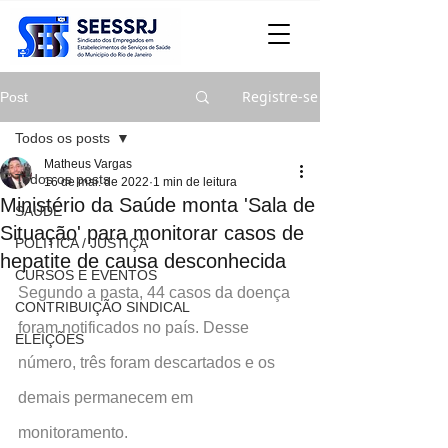
Registre-se
Post
Todos os posts
Matheus Vargas
Todos os posts
16 de mai. de 2022
1 min de leitura
Ministério da Saúde monta 'Sala de
SAÚDE
Situação' para monitorar casos de
POLITICA / JUSTIÇA
hepatite de causa desconhecida
CURSOS E EVENTOS
Segundo a pasta, 44 casos da doença 
CONTRIBUIÇÃO SINDICAL
foram notificados no país. Desse 
ELEIÇÕES
número, três foram descartados e os 
demais permanecem em 
monitoramento.