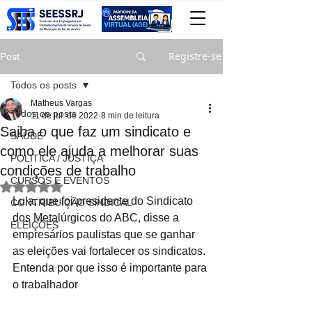
Registre-se
Post
Todos os posts
Matheus Vargas
Todos os posts
11 de jul. de 2022
8 min de leitura
Saiba o que faz um sindicato e
SAÚDE
como ele ajuda a melhorar suas
POLITICA / JUSTIÇA
condições de trabalho
CURSOS E EVENTOS
Avaliado com NaN de 5 estrelas.
Lula, que foi presidente do Sindicato 
CONTRIBUIÇÃO SINDICAL
dos Metalúrgicos do ABC, disse a 
ELEIÇÕES
empresários paulistas que se ganhar 
as eleições vai fortalecer os sindicatos. 
Entenda por que isso é importante para 
o trabalhador