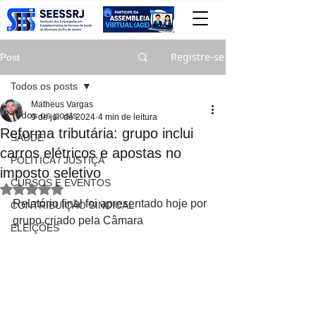
Registre-se
Post
Todos os posts
Matheus Vargas
Todos os posts
9 de jul. de 2024
4 min de leitura
Reforma tributária: grupo inclui
SAÚDE
carros elétricos e apostas no
POLITICA / JUSTIÇA
imposto seletivo
CURSOS E EVENTOS
Avaliado com NaN de 5 estrelas.
Relatório final foi apresentado hoje por 
CONTRIBUIÇÃO SINDICAL
grupo criado pela Câmara
ELEIÇÕES