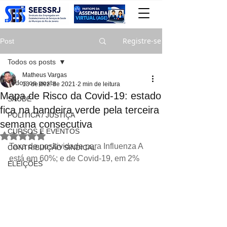
Registre-se
Post
Todos os posts
Matheus Vargas
Todos os posts
13 de dez. de 2021
2 min de leitura
Mapa de Risco da Covid-19: estado
SAÚDE
fica na bandeira verde pela terceira
POLITICA / JUSTIÇA
semana consecutiva
CURSOS E EVENTOS
Avaliado com NaN de 5 estrelas.
Taxa de positividade para Influenza A 
CONTRIBUIÇÃO SINDICAL
está em 60%; e de Covid-19, em 2%
ELEIÇÕES