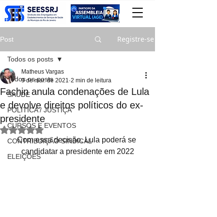
Registre-se
Post
Todos os posts
Matheus Vargas
Todos os posts
9 de mar. de 2021
2 min de leitura
Fachin anula condenações de Lula
SAÚDE
e devolve direitos políticos do ex-
POLITICA / JUSTIÇA
presidente
CURSOS E EVENTOS
Avaliado com NaN de 5 estrelas.
Com essa decisão, Lula poderá se 
CONTRIBUIÇÃO SINDICAL
candidatar a presidente em 2022
ELEIÇÕES