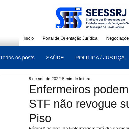
Início
Portal de Orientação Jurídica
Negociações
Todos os posts
SAÚDE
POLITICA / JUSTIÇA
8 de set. de 2022
5 min de leitura
CONTRIBUIÇÃO SINDICAL
ELEIÇÕES
Enfermeiros podem 
STF não revogue s
Piso
Fórum Nacional da Enfermagem fará dia de mobili