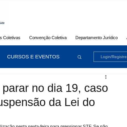
 Coletivas
Convenção Coletiva
Departamento Jurídico
CURSOS E EVENTOS
Login/Registre
parar no dia 19, caso
uspensão da Lei do
zação nesta sexta-feira para pressionar STF. Se não 