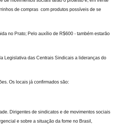
 de movimentos sociais farão o protesto e, em frente 
rinhos de compras  com produtos possíveis de se 
da no Prato; Pelo auxílio de R$600 - também estarão 
 Legislativa das Centrais Sindicais a lideranças do 
es. Os locais já confirmados são:
dade. Dirigentes de sindicatos e de movimentos sociais 
encial e sobre a situação da fome no Brasil, 