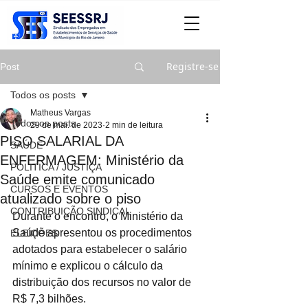
Registre-se
Post
Todos os posts
Matheus Vargas
Todos os posts
29 de mai. de 2023
2 min de leitura
PISO SALARIAL DA
SAÚDE
ENFERMAGEM: Ministério da
POLITICA / JUSTIÇA
Saúde emite comunicado
CURSOS E EVENTOS
atualizado sobre o piso
CONTRIBUIÇÃO SINDICAL
Durante o encontro, o Ministério da 
Saúde apresentou os procedimentos 
ELEIÇÕES
adotados para estabelecer o salário 
mínimo e explicou o cálculo da 
distribuição dos recursos no valor de 
R$ 7,3 bilhões.