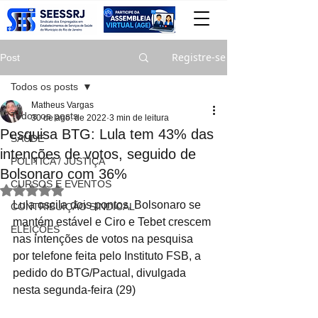
Registre-se
Post
Todos os posts
Matheus Vargas
Todos os posts
30 de ago. de 2022
3 min de leitura
Pesquisa BTG: Lula tem 43% das
SAÚDE
intenções de votos, seguido de
POLITICA / JUSTIÇA
Bolsonaro com 36%
CURSOS E EVENTOS
Avaliado com NaN de 5 estrelas.
Lula oscila dois pontos, Bolsonaro se 
CONTRIBUIÇÃO SINDICAL
mantém estável e Ciro e Tebet crescem 
ELEIÇÕES
nas intenções de votos na pesquisa 
por telefone feita pelo Instituto FSB, a 
pedido do BTG/Pactual, divulgada 
nesta segunda-feira (29)