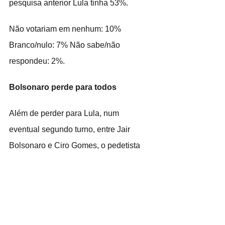
pesquisa anterior Lula tinha 53%.
Não votariam em nenhum: 10% 
Branco/nulo: 7% Não sabe/não 
respondeu: 2%.
Bolsonaro perde para todos
Além de perder para Lula, num 
eventual segundo turno, entre Jair 
Bolsonaro e Ciro Gomes, o pedetista 
venceria com 49% das intenções de 
voto contra 41% de Bolsonaro.
O atual presidente também perderia, 
dentro da margem de erro, para 