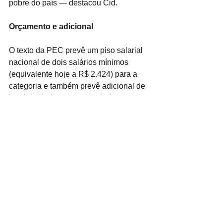
pobre do país — destacou Cid.
Orçamento e adicional
O texto da PEC prevê um piso salarial 
nacional de dois salários mínimos 
(equivalente hoje a R$ 2.424) para a 
categoria e também prevê adicional de 
insalubridade e aposentadoria 
especial, devido aos riscos inerentes 
às funções desempenhadas. A PEC 
ainda determina que estados, Distrito 
Federal e municípios deverão 
estabelecer outras vantagens, 
incentivos, auxílios, gratificações e 
indenizações, a fim de valorizar o 
trabalho desses profissionais.
A PEC estabelece que os vencimentos 