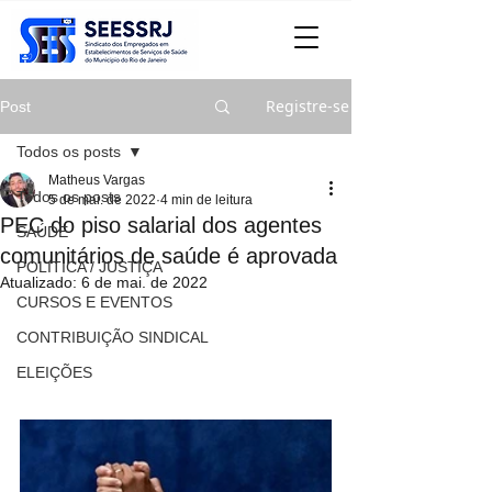
Registre-se
Post
Todos os posts
Matheus Vargas
Todos os posts
5 de mai. de 2022
4 min de leitura
PEC do piso salarial dos agentes
SAÚDE
comunitários de saúde é aprovada
POLITICA / JUSTIÇA
Atualizado:
6 de mai. de 2022
CURSOS E EVENTOS
CONTRIBUIÇÃO SINDICAL
ELEIÇÕES