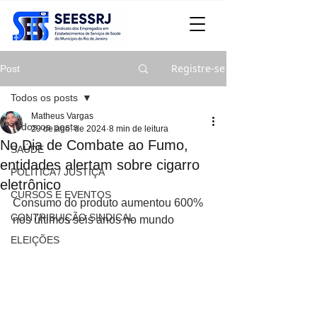
Registre-se
Post
Todos os posts
Matheus Vargas
Todos os posts
29 de ago. de 2024
8 min de leitura
No Dia de Combate ao Fumo,
SAÚDE
entidades alertam sobre cigarro
POLITICA / JUSTIÇA
eletrônico
CURSOS E EVENTOS
Consumo do produto aumentou 600% 
CONTRIBUIÇÃO SINDICAL
nos últimos seis anos no mundo
ELEIÇÕES