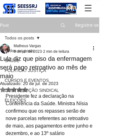
Registre-se
Post
Todos os posts
Matheus Vargas
Todos os posts
6 de jul. de 2023
2 min de leitura
Lula diz que piso da enfermagem
SAÚDE
será pago retroativo ao mês de
POLITICA / JUSTIÇA
maio
CURSOS E EVENTOS
Atualizado:
20 de jul. de 2023
Avaliado com NaN de 5 estrelas.
CONTRIBUIÇÃO SINDICAL
Presidente fez a declaração na 
ELEIÇÕES
Conferência da Saúde. Ministra Nísia 
confirmou que os repasses serão de 
nove parcelas referentes ao retroativo 
de maio, aos pagamentos entre junho e 
dezembro, e ao 13º salário