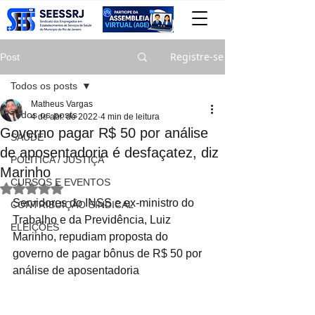
Registre-se
Post
Todos os posts
Matheus Vargas
Todos os posts
4 de abr. de 2022
4 min de leitura
Governo pagar R$ 50 por análise
SAÚDE
de aposentadoria é desfaçatez, diz
POLITICA / JUSTIÇA
Marinho
CURSOS E EVENTOS
Avaliado com NaN de 5 estrelas.
Servidores do INSS e ex-ministro do 
CONTRIBUIÇÃO SINDICAL
Trabalho e da Previdência, Luiz 
ELEIÇÕES
Marinho, repudiam proposta do 
governo de pagar bônus de R$ 50 por 
análise de aposentadoria