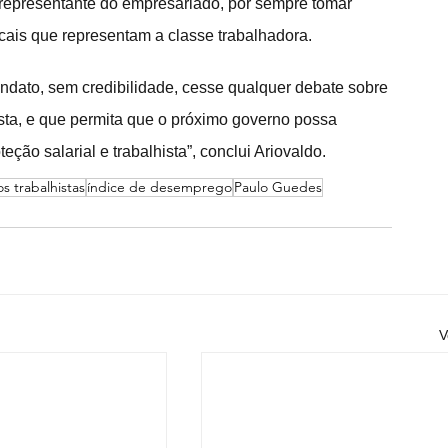
 representante do empresariado, por sempre tomar 
cais que representam a classe trabalhadora.
dato, sem credibilidade, cesse qualquer debate sobre 
ista, e que permita que o próximo governo possa 
eção salarial e trabalhista”, conclui Ariovaldo.
s trabalhistas
índice de desemprego
Paulo Guedes
V