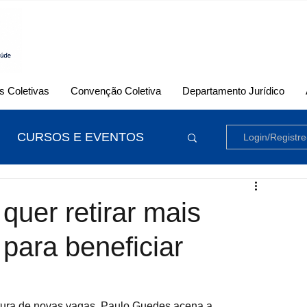
 Coletivas
Convenção Coletiva
Departamento Jurídico
CURSOS E EVENTOS
Login/Registre
uer retirar mais
s para beneficiar
tura de novas vagas, Paulo Guedes acena a 