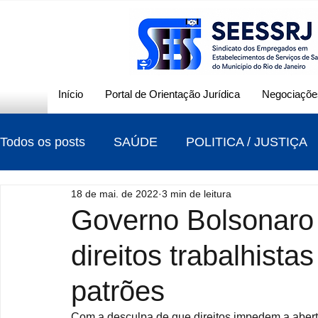
Início
Portal de Orientação Jurídica
Negociações
Todos os posts
SAÚDE
POLITICA / JUSTIÇA
18 de mai. de 2022
3 min de leitura
CONTRIBUIÇÃO SINDICAL
ELEIÇÕES
Governo Bolsonaro q
direitos trabalhista
patrões
Com a desculpa de que direitos impedem a aber