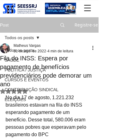
Registre-se
Post
Todos os posts
Matheus Vargas
Todos os posts
31 de ago. de 2022
4 min de leitura
Fila do INSS: Espera por
SAÚDE
pagamento de benefícios
POLITICA / JUSTIÇA
previdenciários pode demorar um
CURSOS E EVENTOS
ano
CONTRIBUIÇÃO SINDICAL
Avaliado com NaN de 5 estrelas.
No dia 17 de agosto, 1.221.232 
ELEIÇÕES
brasileiros estavam na fila do INSS 
esperando pagamento de um 
benefício. Desse total, 580.006 eram 
pessoas pobres que esperavam pelo 
pagamento do BPC