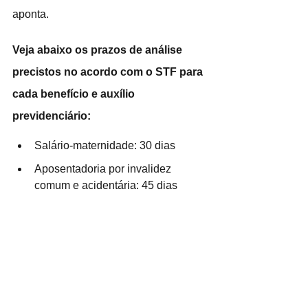
aponta.
Veja abaixo os prazos de análise 
precistos no acordo com o STF para 
cada benefício e auxílio 
previdenciário:
Salário-maternidade: 30 dias
Aposentadoria por invalidez 
comum e acidentária: 45 dias
Auxílio-doença comum e por 
acidente do trabalho: 45 dias
Pensão por morte: 60 dias
Auxílio-reclusão: 60 dias
Auxílio-acidente: 60 dias