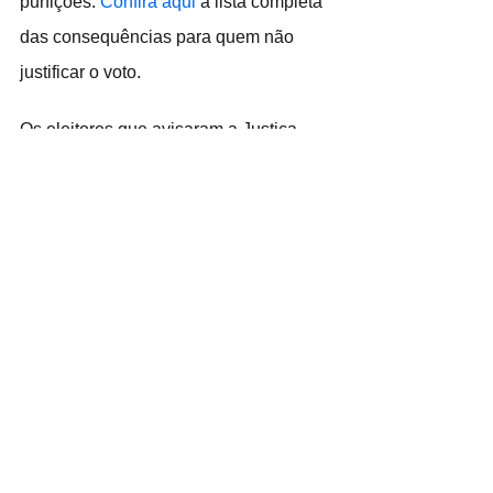
punições. 
Confira aqui
 a lista completa 
das consequências para quem não 
justificar o voto.
Os eleitores que avisaram a Justiça 
Eleitoral com antecedência que 
querem votar em trânsito podem votar 
normalmente. Se estiver em outra 
cidade, mas no estado onde têm o 
título de eleitor registrado, podem votar 
em todos os cargos (deputados 
estaduais, federais, governador, 
senador e presidente da República). 
Se estiver em outro estado, poderá 
participar apenas da escolha do 