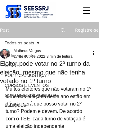
Registre-se
Post
Todos os posts
Matheus Vargas
Todos os posts
27 de out. de 2022
3 min de leitura
Eleitor pode votar no 2º turno da
SAÚDE
eleição, mesmo que não tenha
POLITICA / JUSTIÇA
votado no 1º turno
CURSOS E EVENTOS
Muitos eleitores que não votaram no 1º 
CONTRIBUIÇÃO SINDICAL
turno das eleições deste ano estão em 
dúvida: será que posso votar no 2º 
ELEIÇÕES
turno? Podem e devem. De acordo 
com o TSE, cada turno de votação é 
uma eleição independente