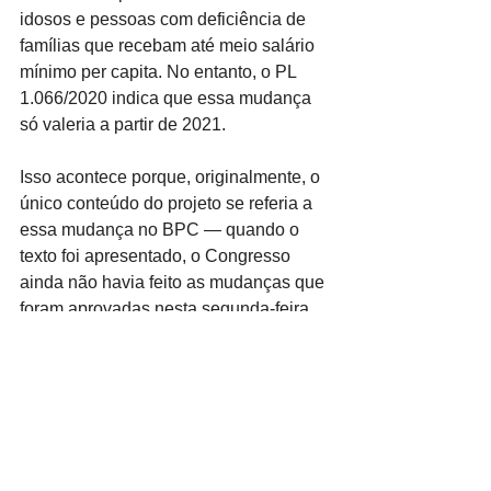
idosos e pessoas com deficiência de 
famílias que recebam até meio salário 
mínimo per capita. No entanto, o PL 
1.066/2020 indica que essa mudança 
só valeria a partir de 2021.
Isso acontece porque, originalmente, o 
único conteúdo do projeto se referia a 
essa mudança no BPC — quando o 
texto foi apresentado, o Congresso 
ainda não havia feito as mudanças que 
foram aprovadas nesta segunda-feira. 
O projeto foi usado como veículo para 
o auxílio emergencial, mas manteve 
também suas medidas originais.
A senadora Zenaide Maia (Pros-RN) 
havia apresentado requerimento para 