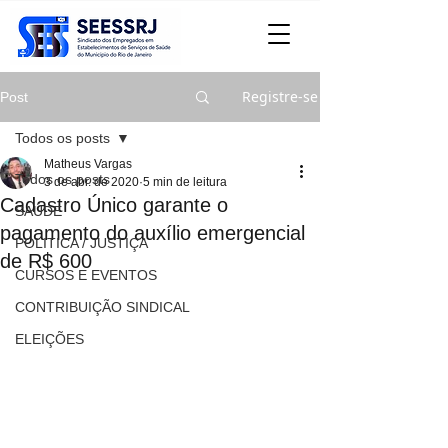
Registre-se
Post
Todos os posts
Matheus Vargas
Todos os posts
3 de abr. de 2020
5 min de leitura
Cadastro Único garante o
SAÚDE
pagamento do auxílio emergencial
POLITICA / JUSTIÇA
de R$ 600
CURSOS E EVENTOS
CONTRIBUIÇÃO SINDICAL
ELEIÇÕES