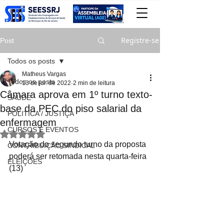
Registre-se
Post
Todos os posts
Matheus Vargas
Todos os posts
13 de jul. de 2022
2 min de leitura
Câmara aprova em 1º turno texto-
SAÚDE
base da PEC do piso salarial da
POLITICA / JUSTIÇA
enfermagem
CURSOS E EVENTOS
Avaliado com NaN de 5 estrelas.
Votação do segundo turno da proposta 
CONTRIBUIÇÃO SINDICAL
poderá ser retomada nesta quarta-feira 
ELEIÇÕES
(13)