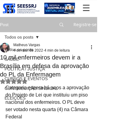
Registre-se
Post
Todos os posts
Matheus Vargas
Todos os posts
4 de mai. de 2022
4 min de leitura
10 mil enfermeiros devem ir a
SAÚDE
Brasília em defesa da aprovação
POLITICA / JUSTIÇA
do PL da Enfermagem
CURSOS E EVENTOS
Avaliado com NaN de 5 estrelas.
Categoria espera há anos a aprovação 
CONTRIBUIÇÃO SINDICAL
do Projeto de Lei que instituiu um piso 
ELEIÇÕES
nacional dos enfermeiros. O PL deve 
ser votado nesta quarta (4) na Câmara 
Federal