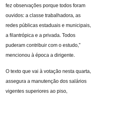
fez observações porque todos foram 
ouvidos: a classe trabalhadora, as 
redes públicas estaduais e municipais, 
a filantrópica e a privada. Todos 
puderam contribuir com o estudo,” 
mencionou à época a dirigente.
O texto que vai à votação nesta quarta, 
assegura a manutenção dos salários 
vigentes superiores ao piso, 
independentemente da jornada de 
trabalho para a qual o profissional 
tenha sido contratado, como forma de 
garantir a irredutibilidade do salário, 