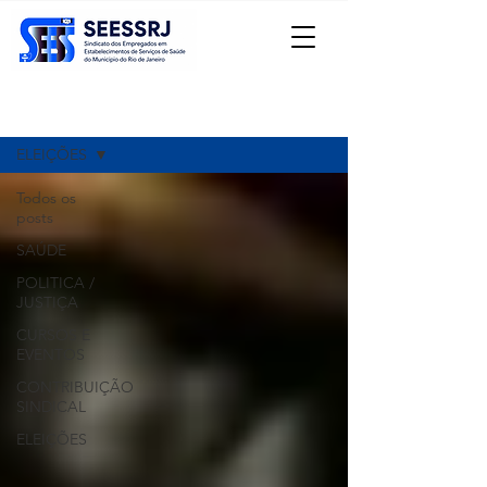
Registre-se
Notícias
ELEIÇÕES
Todos os
posts
SAÚDE
POLITICA /
JUSTIÇA
CURSOS E
EVENTOS
CONTRIBUIÇÃO
SINDICAL
ELEIÇÕES