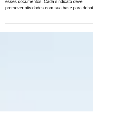
a Plataforma Eleitoral da CUT,
orienta Sérgio Nobre
Cada dirigente sindical deve ler atentamente
esses documentos. Cada sindicato deve
promover atividades com sua base para debater
e...